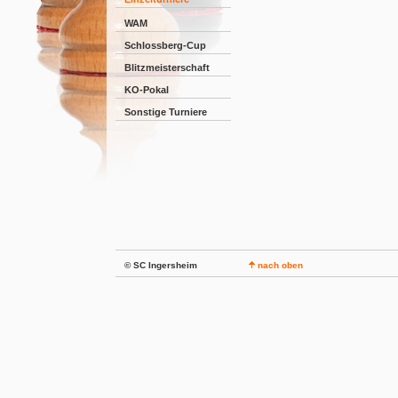
WAM
Schlossberg-Cup
Blitzmeisterschaft
KO-Pokal
Sonstige Turniere
© SC Ingersheim
nach oben