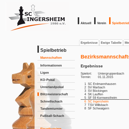
Aktuell
Verein
Spielbetrie
Ergebnisse
Ewige Tabelle
Me
Spielbetrieb
Bezirksmannschafts
Mannschaften
Informationen
Ergebnisse
Ligen
Spielort:
Untergruppenbach
Termin:
01.11.2015
KO-Pokal
1
SC Erdmannhausen
Unterlandpokal
2
SV Marbach
3
SV Böckingen
Blitzmeisterschaft
4
SK Lauffen
5
SF 59 Kornwestheim
Schnellschach
6
SC Ingersheim
7
TSV Willsbach
8
SF Schwaigern
Tandemturnier
Fußball-Schach
Einzelturniere