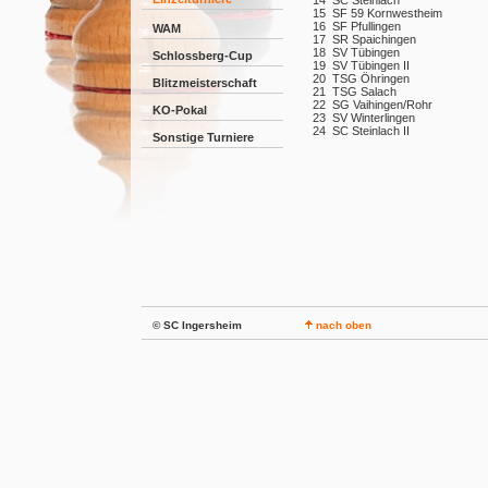
14
SC Steinlach
15
SF 59 Kornwestheim
16
SF Pfullingen
WAM
17
SR Spaichingen
18
SV Tübingen
Schlossberg-Cup
19
SV Tübingen II
20
TSG Öhringen
Blitzmeisterschaft
21
TSG Salach
22
SG Vaihingen/Rohr
KO-Pokal
23
SV Winterlingen
24
SC Steinlach II
Sonstige Turniere
© SC Ingersheim
nach oben