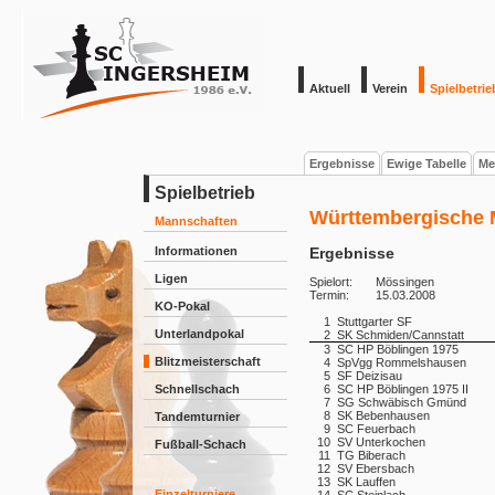
Aktuell
Verein
Spielbetrie
Ergebnisse
Ewige Tabelle
Me
Spielbetrieb
Württembergische M
Mannschaften
Informationen
Ergebnisse
Ligen
Spielort:
Mössingen
Termin:
15.03.2008
KO-Pokal
1
Stuttgarter SF
Unterlandpokal
2
SK Schmiden/Cannstatt
3
SC HP Böblingen 1975
Blitzmeisterschaft
4
SpVgg Rommelshausen
5
SF Deizisau
Schnellschach
6
SC HP Böblingen 1975 II
7
SG Schwäbisch Gmünd
8
SK Bebenhausen
Tandemturnier
9
SC Feuerbach
10
SV Unterkochen
Fußball-Schach
11
TG Biberach
12
SV Ebersbach
13
SK Lauffen
Einzelturniere