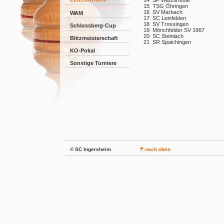
14
SF Wetzisreute
15
TSG Öhringen
16
SV Marbach
WAM
17
SC Leinfelden
18
SV Trossingen
Schlossberg-Cup
19
Mönchfelder SV 1967
20
SC Steinlach
Blitzmeisterschaft
21
SR Spaichingen
KO-Pokal
Sonstige Turniere
© SC Ingersheim
nach oben