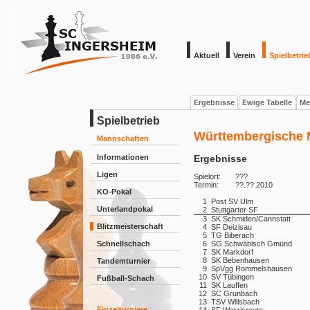
Aktuell
Verein
Spielbetrie
Ergebnisse
Ewige Tabelle
Me
Spielbetrieb
Württembergische M
Mannschaften
Informationen
Ergebnisse
Ligen
Spielort:
???
Termin:
??.??.2010
KO-Pokal
1
Post SV Ulm
Unterlandpokal
2
Stuttgarter SF
3
SK Schmiden/Cannstatt
Blitzmeisterschaft
4
SF Deizisau
5
TG Biberach
Schnellschach
6
SG Schwäbisch Gmünd
7
SK Markdorf
8
SK Bebenhausen
Tandemturnier
9
SpVgg Rommelshausen
10
SV Tübingen
Fußball-Schach
11
SK Lauffen
12
SC Grunbach
13
TSV Willsbach
Einzelturniere