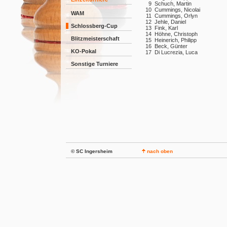
9
Schuch, Martin
10
Cummings, Nicolai
WAM
11
Cummings, Orlyn
12
Jehle, Daniel
Schlossberg-Cup
13
Fink, Karl
14
Höhne, Christoph
Blitzmeisterschaft
15
Heinerich, Philipp
16
Beck, Günter
KO-Pokal
17
Di Lucrezia, Luca
Sonstige Turniere
© SC Ingersheim
nach oben