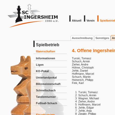
Aktuell
Verein
Spielbetrie
Ausschreibung
Sonstiges
Ar
Spielbetrieb
4. Offene Ingershe
Mannschaften
Informationen
Turski, Tomasz
Schuch, Armin
Zieher, Andre
Ligen
Höhne, Christoph
Jehle, Daniel
KO-Pokal
Hoffmann, Marcel
Schuch, Martin
Unterlandpokal
Heinerich, Philipp
Fink, Karl
Blitzmeisterschaft
Schnellschach
1
Turski, Tomasz
2
Schuch, Armin
Tandemturnier
3
Wagner, Michael
4
Zieher, Andre
Fußball-Schach
5
Hoffmann, Marcel
6
Jehle, Edgar
7
Jehle, Anja
8
Ziegler, Philipp
Einzelturniere