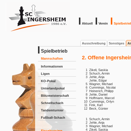
Aktuell
Verein
Spielbetrie
Ausschreibung
Sonstiges
Ar
Spielbetrieb
2. Offene Ingershei
Mannschaften
Informationen
1
Zikeli, Saskia
2
Schuch, Armin
Ligen
3
Jehle, Anja
Jehle, Edgar
KO-Pokal
5
Wagner, Michael
6
Cummings, Nicolai
Unterlandpokal
7
Heinerich, Philipp
8
Jehle, Daniel
Blitzmeisterschaft
9
Hoffmann, Marcel
10
Cummings, Orlyn
Schnellschach
11
Fink, Karl
12
Beck, Günter
Tandemturnier
Fußball-Schach
1
Schuch, Armin
2
Jehle, Anja
3
Wagner, Michael
4
Zikeli, Saskia
Einzelturniere