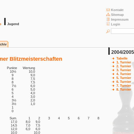
Kontakt
Sitemap
Impressum
b
Jugend
Login
chiv
2004/2005
mer Blitzmeisterschaften
Tabelle
1. Turnier
2. Turnier
Punkte
Wertung
3. Turnier
10
½
10,0
4. Turnier
9
9,0
5. Turnier
8
7,5
6. Turnier
8
7,5
7. Turnier
7
½
6,0
6
5,0
8. Turnier
5
4,0
4
3,0
3
½
2,0
3
½
1,0
1
0
Sum.
1
2
3
4
5
6
7
8
17,0
8,0
9,0
14,5
7,0
7,5
12,0
6,0
6,0
10,0
10,0