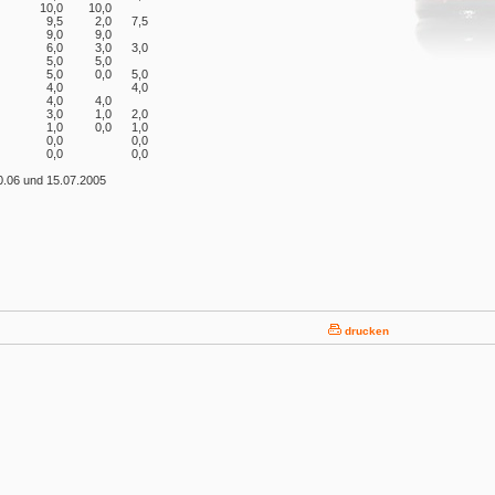
10,0
10,0
9,5
2,0
7,5
9,0
9,0
6,0
3,0
3,0
5,0
5,0
5,0
0,0
5,0
4,0
4,0
4,0
4,0
3,0
1,0
2,0
1,0
0,0
1,0
0,0
0,0
0,0
0,0
10.06 und 15.07.2005
drucken