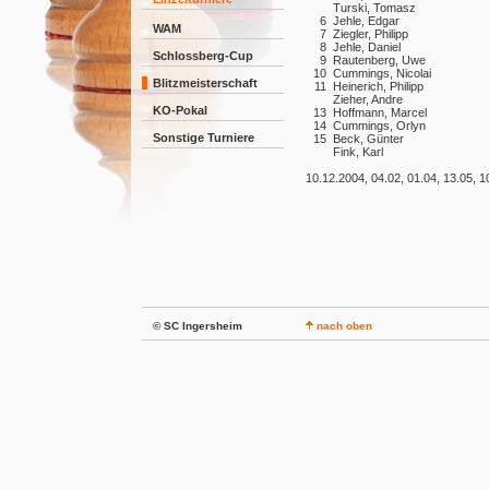
Turski, Tomasz
6
Jehle, Edgar
WAM
7
Ziegler, Philipp
8
Jehle, Daniel
Schlossberg-Cup
9
Rautenberg, Uwe
10
Cummings, Nicolai
Blitzmeisterschaft
11
Heinerich, Philipp
Zieher, Andre
KO-Pokal
13
Hoffmann, Marcel
14
Cummings, Orlyn
Sonstige Turniere
15
Beck, Günter
Fink, Karl
10.12.2004, 04.02, 01.04, 13.05, 
© SC Ingersheim
nach oben