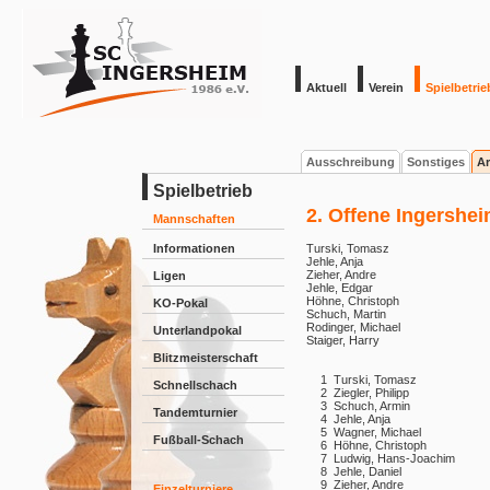
Aktuell
Verein
Spielbetrie
Ausschreibung
Sonstiges
Ar
Spielbetrieb
2. Offene Ingershe
Mannschaften
Informationen
Turski, Tomasz
Jehle, Anja
Zieher, Andre
Ligen
Jehle, Edgar
Höhne, Christoph
KO-Pokal
Schuch, Martin
Rodinger, Michael
Unterlandpokal
Staiger, Harry
Blitzmeisterschaft
1
Turski, Tomasz
Schnellschach
2
Ziegler, Philipp
3
Schuch, Armin
Tandemturnier
4
Jehle, Anja
5
Wagner, Michael
Fußball-Schach
6
Höhne, Christoph
7
Ludwig, Hans-Joachim
8
Jehle, Daniel
9
Zieher, Andre
Einzelturniere