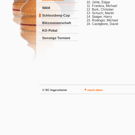
10
Jehle, Edgar
11
Franitza, Michael
WAM
12
Burk, Christian
13
Schuch, Martin
Schlossberg-Cup
14
Staiger, Harry
15
Rodinger, Michael
Blitzmeisterschaft
16
Castiglione, David
KO-Pokal
Sonstige Turniere
© SC Ingersheim
nach oben