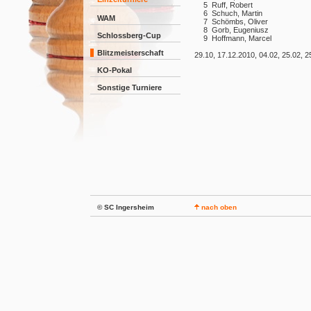
5
Ruff, Robert
6
Schuch, Martin
WAM
7
Schömbs, Oliver
8
Gorb, Eugeniusz
Schlossberg-Cup
9
Hoffmann, Marcel
Blitzmeisterschaft
29.10, 17.12.2010, 04.02, 25.02, 2
KO-Pokal
Sonstige Turniere
© SC Ingersheim
nach oben