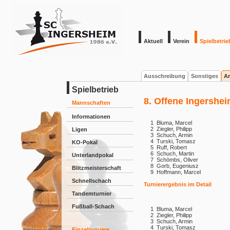
Aktuell
Verein
Spielbetrie
Ausschreibung
Sonstiges
Ar
Spielbetrieb
8. Offene Ingershei
Mannschaften
Informationen
1
Bluma, Marcel
2
Ziegler, Philipp
Ligen
3
Schuch, Armin
4
Turski, Tomasz
KO-Pokal
5
Ruff, Robert
6
Schuch, Martin
Unterlandpokal
7
Schömbs, Oliver
8
Gorb, Eugeniusz
Blitzmeisterschaft
9
Hoffmann, Marcel
Schnellschach
Turnierergebnis im Detail
Tandemturnier
Fußball-Schach
1
Bluma, Marcel
2
Ziegler, Philipp
3
Schuch, Armin
4
Turski, Tomasz
Einzelturniere