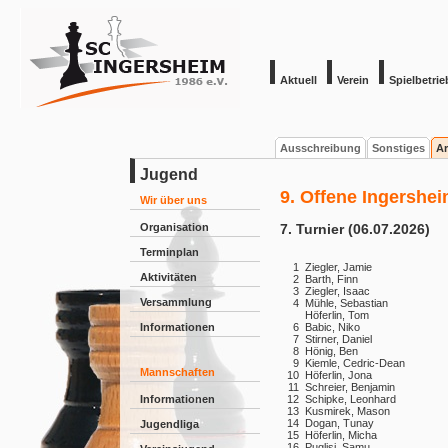
Aktuell
Verein
Spielbetrie
Ausschreibung
Sonstiges
Ar
Jugend
9. Offene Ingershe
Wir über uns
Organisation
7. Turnier (06.07.2026)
Terminplan
1
Ziegler, Jamie
Aktivitäten
2
Barth, Finn
3
Ziegler, Isaac
Versammlung
4
Mühle, Sebastian
Höferlin, Tom
Informationen
6
Babic, Niko
7
Stirner, Daniel
8
Hönig, Ben
9
Kiemle, Cedric-Dean
Mannschaften
10
Höferlin, Jona
11
Schreier, Benjamin
Informationen
12
Schipke, Leonhard
13
Kusmirek, Mason
14
Dogan, Tunay
Jugendliga
15
Höferlin, Micha
16
Puglisi, Samu