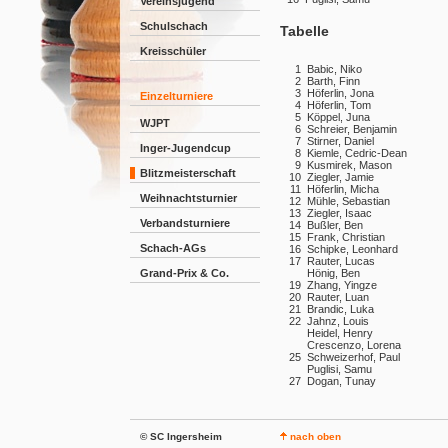
Vereinsjugend
Schulschach
Tabelle
Kreisschüler
1
Babic, Niko
2
Barth, Finn
3
Höferlin, Jona
Einzelturniere
4
Höferlin, Tom
5
Köppel, Juna
WJPT
6
Schreier, Benjamin
7
Stirner, Daniel
Inger-Jugendcup
8
Kiemle, Cedric-Dean
9
Kusmirek, Mason
Blitzmeisterschaft
10
Ziegler, Jamie
11
Höferlin, Micha
Weihnachtsturnier
12
Mühle, Sebastian
13
Ziegler, Isaac
Verbandsturniere
14
Bußler, Ben
15
Frank, Christian
Schach-AGs
16
Schipke, Leonhard
17
Rauter, Lucas
Grand-Prix & Co.
Hönig, Ben
19
Zhang, Yingze
20
Rauter, Luan
21
Brandic, Luka
22
Jahnz, Louis
Heidel, Henry
Crescenzo, Lorena
25
Schweizerhof, Paul
Puglisi, Samu
27
Dogan, Tunay
© SC Ingersheim
nach oben