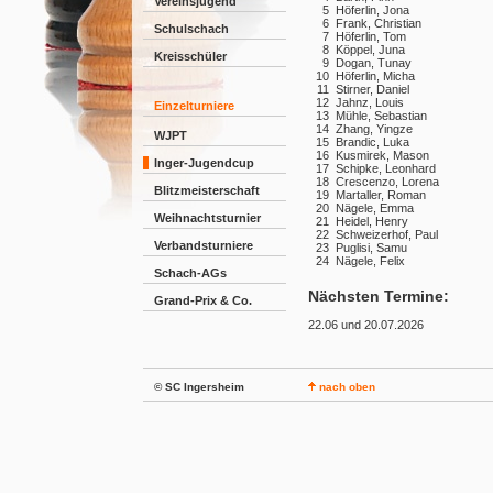
Vereinsjugend
5
Höferlin, Jona
6
Frank, Christian
Schulschach
7
Höferlin, Tom
8
Köppel, Juna
Kreisschüler
9
Dogan, Tunay
10
Höferlin, Micha
11
Stirner, Daniel
12
Jahnz, Louis
Einzelturniere
13
Mühle, Sebastian
14
Zhang, Yingze
WJPT
15
Brandic, Luka
16
Kusmirek, Mason
Inger-Jugendcup
17
Schipke, Leonhard
18
Crescenzo, Lorena
Blitzmeisterschaft
19
Martaller, Roman
20
Nägele, Emma
Weihnachtsturnier
21
Heidel, Henry
22
Schweizerhof, Paul
Verbandsturniere
23
Puglisi, Samu
24
Nägele, Felix
Schach-AGs
Nächsten Termine:
Grand-Prix & Co.
22.06 und 20.07.2026
© SC Ingersheim
nach oben