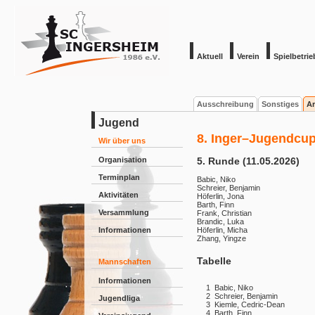
Aktuell
Verein
Spielbetrie
Ausschreibung
Sonstiges
Ar
Jugend
8. Inger–Jugendcup
Wir über uns
Organisation
5. Runde (11.05.2026)
Terminplan
Babic, Niko
Schreier, Benjamin
Aktivitäten
Höferlin, Jona
Barth, Finn
Versammlung
Frank, Christian
Brandic, Luka
Informationen
Höferlin, Micha
Zhang, Yingze
Tabelle
Mannschaften
Informationen
1
Babic, Niko
2
Schreier, Benjamin
Jugendliga
3
Kiemle, Cedric-Dean
4
Barth, Finn