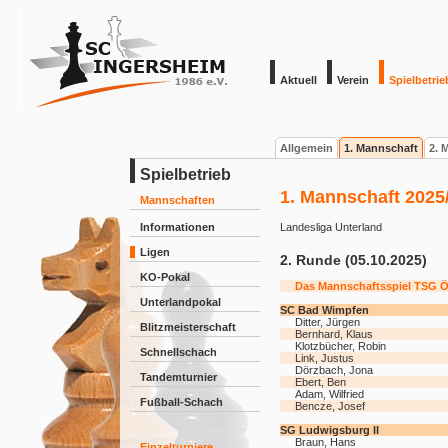
Aktuell
Verein
Spielbetrie
Allgemein
1. Mannschaft
2. 
Spielbetrieb
1. Mannschaft 2025
Mannschaften
Informationen
Landesliga Unterland
Ligen
2. Runde (05.10.2025)
KO-Pokal
Das Mannschaftsspiel TSG Öh
Unterlandpokal
SC Bad Wimpfen
Ditter, Jürgen
Blitzmeisterschaft
Bernhard, Klaus
Klotzbücher, Robin
Schnellschach
Link, Justus
Dörzbach, Jona
Tandemturnier
Ebert, Ben
Adam, Wilfried
Fußball-Schach
Bencze, Josef
SG Ludwigsburg II
Braun, Hans
Einzelturniere