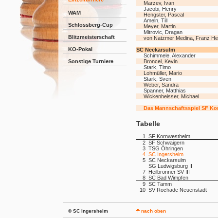
Marzev, Ivan
Jacobi, Henry
WAM
Hengster, Pascal
Ameln, Till
Schlossberg-Cup
Meyer, Martin
Mitrovic, Dragan
Blitzmeisterschaft
von Natzmer Medina, Franz He
KO-Pokal
SC Neckarsulm
Schimmele, Alexander
Sonstige Turniere
Broncel, Kevin
Stark, Timo
Lohmüller, Mario
Stark, Sven
Weber, Sandra
Spanner, Matthias
Wickenheisser, Michael
Das Mannschaftsspiel SF Kor
Tabelle
1
SF Kornwestheim
2
SF Schwaigern
3
TSG Öhringen
4
SC Ingersheim
5
SC Neckarsulm
SG Ludwigsburg II
7
Heilbronner SV III
8
SC Bad Wimpfen
9
SC Tamm
10
SV Rochade Neuenstadt
© SC Ingersheim
nach oben