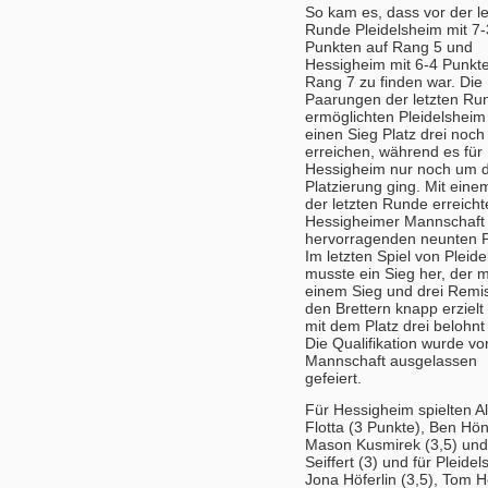
So kam es, dass vor der le
Runde Pleidelsheim mit 7-
Punkten auf Rang 5 und
Hessigheim mit 6-4 Punkt
Rang 7 zu finden war. Die
Paarungen der letzten Ru
ermöglichten Pleidelsheim
einen Sieg Platz drei noch
erreichen, während es für
Hessigheim nur noch um d
Platzierung ging. Mit eine
der letzten Runde erreicht
Hessigheimer Mannschaft
hervorragenden neunten P
Im letzten Spiel von Pleid
musste ein Sieg her, der m
einem Sieg und drei Remi
den Brettern knapp erzielt
mit dem Platz drei belohnt
Die Qualifikation wurde vo
Mannschaft ausgelassen
gefeiert.
Für Hessigheim spielten A
Flotta (3 Punkte), Ben Hön
Mason Kusmirek (3,5) und
Seiffert (3) und für Pleide
Jona Höferlin (3,5), Tom H