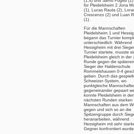
(1,5) und Samu Puglisi (2
für Pleidelsheim 2 Jona Mö
(1), Lucas Rauta (2), Lor
Crescenzo (2) und Luan R
(1).
Für die Mannschaften
Pleidelsheim 1 und Hessi
begann das Turnier kompl
unterschiedlich. Während
Hessigheim mit drei Siege
Turnier startete, musste si
Pleidelsheim gleich in der
Runde gegen die spätere
Sieger der Haldenschule
Rommelshausen 0-4 gesc
geben. Durch das gespielt
Schweizer-System, wo
punktgleiche Mannschafte
gegeneinander gepaart w
konnte Pleidelsheim in de
nächsten Runden starken
Mannschaften aus dem W
gegen und sich so an die
Spitzengruppe durch Sieg
heranarbeiten, während
Hessigheim mit sehr stark
Gegner konfrontiert wurde