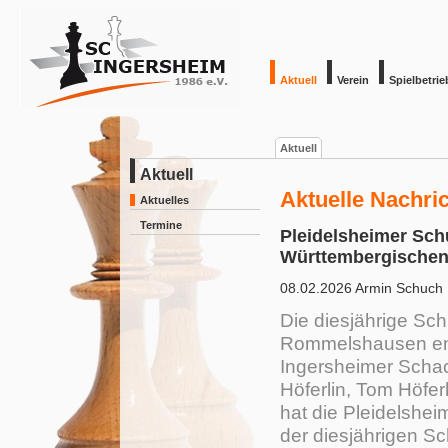
Aktuell
Verein
Spielbetrie
Aktuell
Aktuell
Aktuelle Nachri
Aktuelles
Termine
Pleidelsheimer Schul
Württembergische
08.02.2026
Armin Schuch
Die diesjährige Sc
Rommelshausen end
Ingersheimer Schac
Höferlin, Tom Höfe
hat die Pleidelshei
der diesjährigen S