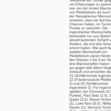
Teilnahme am Turnier gin
um Erfahrungen zu samme
war von der ersten Manns
von Pleidelsheim als auch
der Hessigheimer Mannsch
erwarten, dass sie durcha
Chancen haben, im Turnie
Punkte zu sammeln. Die
Ingersheimer Mannschaft
bestanden nur aus Spieler
aktuell laufenden Schach-
Kindern, die erst das Scha
erlernt haben. Wie auch be
zweiten Mannschaft von
Pleidelsheim waren Kinde
den Klassen 1 bis 3 am Sta
drei Mannschaften haben 
gut gegen teils ältere Geg
verkauft und erreichten di
21 (Schillerschule Ingersh
22 (Friedensschule Pleide
2) und 25 (Schillerschule
Ingersheim 2). Für Ingers
spielten Jan Choinacki (4,
Punkte), Paul Seitz (2,5), 
Qader (2,5), Maxim Schu
(1), Luke Kern (0,5), Nikita
Damer (1), Veronica Yurc