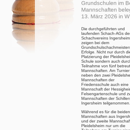
Grundschulen im B
Mannschaften beleg
13. März 2026 in Wil
Die durchgeführten und
laufenden Schach-AGs de
Schachvereins Ingersheim
zeigen bei dem
Grundschulschachmeisters
Erfolge. Nicht nur durch di
Platzierung der Pleidelshe
Schule sondern auch durc
Teilnahme von fünf betreu
Mannschaften. Am Turnie
neben den zwei Pleidelsh
Mannschaften der
Friedensschule auch eine
Mannschaft der Hessighe
Felsengartenschule und z
Mannschaften der Schiller
Ingersheim teilgenommen
Während es für die beiden
Mannschaften aus Ingers
und der zweite Mannschaf
Pleidelsheim nur um die