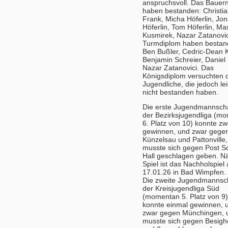
anspruchsvoll. Das Bauer
haben bestanden: Christi
Frank, Micha Höferlin, Jo
Höferlin, Tom Höferlin, M
Kusmirek, Nazar Zatanovic
Turmdiplom haben bestan
Ben Bußler, Cedric-Dean 
Benjamin Schreier, Daniel 
Nazar Zatanovici. Das
Königsdiplom versuchten d
Jugendliche, die jedoch le
nicht bestanden haben.
Die erste Jugendmannscha
der Bezirksjugendliga (m
6. Platz von 10) konnte zw
gewinnen, und zwar gege
Künzelsau und Pattonville
musste sich gegen Post S
Hall geschlagen geben. N
Spiel ist das Nachholspiel
17.01.26 in Bad Wimpfen.
Die zweite Jugendmannsch
der Kreisjugendliga Süd
(momentan 5. Platz von 9)
konnte einmal gewinnen, 
zwar gegen Münchingen, 
musste sich gegen Besigh