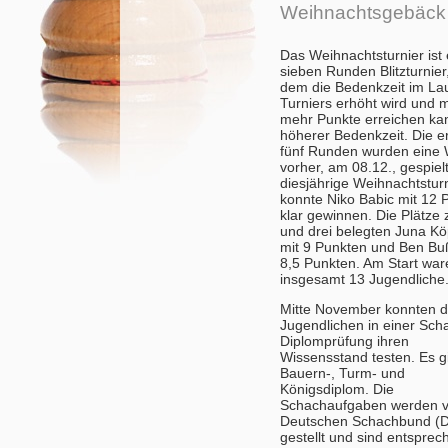
Weihnachtsgebäck
Das Weihnachtsturnier ist 
sieben Runden Blitzturnier
dem die Bedenkzeit im La
Turniers erhöht wird und 
mehr Punkte erreichen ka
höherer Bedenkzeit. Die e
fünf Runden wurden eine
vorher, am 08.12., gespiel
diesjährige Weihnachtstur
konnte Niko Babic mit 12 
klar gewinnen. Die Plätze 
und drei belegten Juna Kö
mit 9 Punkten und Ben Buß
8,5 Punkten. Am Start war
insgesamt 13 Jugendliche
Mitte November konnten d
Jugendlichen in einer Sch
Diplomprüfung ihren
Wissensstand testen. Es g
Bauern-, Turm- und
Königsdiplom. Die
Schachaufgaben werden 
Deutschen Schachbund (
gestellt und sind entspre