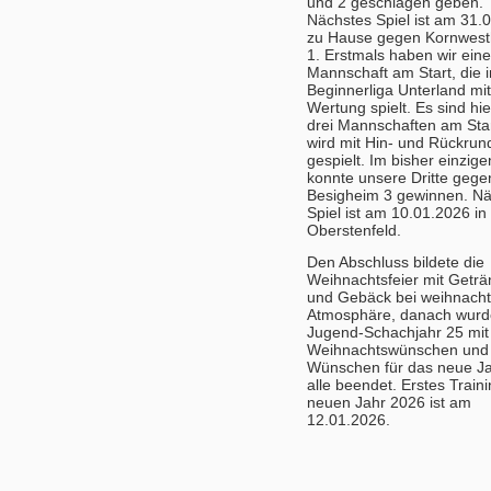
und 2 geschlagen geben.
Nächstes Spiel ist am 31.
zu Hause gegen Kornwes
1. Erstmals haben wir eine 
Mannschaft am Start, die i
Beginnerliga Unterland m
Wertung spielt. Es sind hie
drei Mannschaften am Star
wird mit Hin- und Rückrun
gespielt. Im bisher einzige
konnte unsere Dritte gege
Besigheim 3 gewinnen. Nä
Spiel ist am 10.01.2026 in
Oberstenfeld.
Den Abschluss bildete die
Weihnachtsfeier mit Getr
und Gebäck bei weihnacht
Atmosphäre, danach wurd
Jugend-Schachjahr 25 mit
Weihnachtswünschen und
Wünschen für das neue Ja
alle beendet. Erstes Train
neuen Jahr 2026 ist am
12.01.2026.