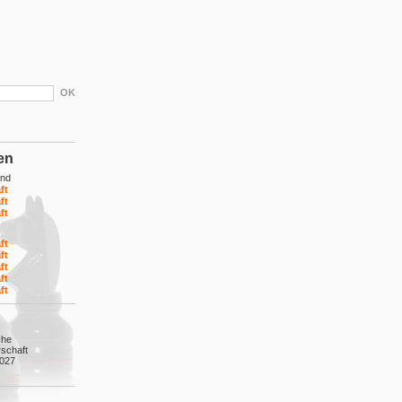
en
end
ft
ft
ft
ft
ft
ft
ft
ft
che
schaft
2027