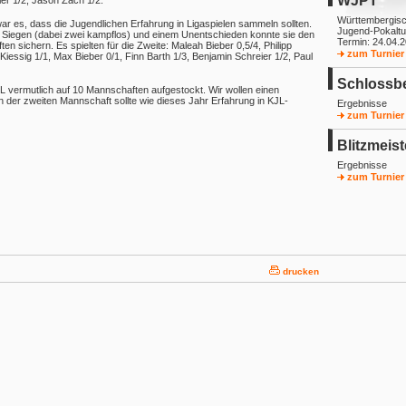
WJPT
ler 1/2, Jason Zach 1/2.
Württembergis
ar es, dass die Jugendlichen Erfahrung in Ligaspielen sammeln sollten.
Jugend-Pokaltu
rei Siegen (dabei zwei kampflos) und einem Unentschieden konnte sie den
Termin: 24.04.
en sichern. Es spielten für die Zweite: Maleah Bieber 0,5/4, Philipp
zum Turnier
Kiessig 1/1, Max Bieber 0/1, Finn Barth 1/3, Benjamin Schreier 1/2, Paul
Schlossb
JL vermutlich auf 10 Mannschaften aufgestockt. Wir wollen einen
 In der zweiten Mannschaft sollte wie dieses Jahr Erfahrung in KJL-
Ergebnisse
zum Turnier
Blitzmeist
Ergebnisse
zum Turnier
drucken