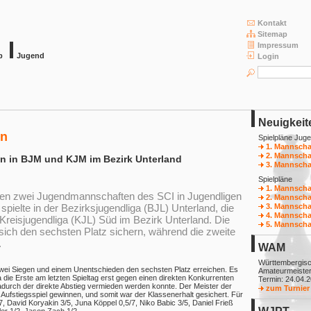
Kontakt
Sitemap
Impressum
b
Jugend
Login
Neuigkeit
en
Spielpläne Jug
1. Mannscha
2. Mannscha
 in BJM und KJM im Bezirk Unterland
3. Mannscha
Spielpläne
1. Mannscha
men zwei Jugendmannschaften des SCI in Jugendligen
2. Mannscha
3. Mannscha
 spielte in der Bezirksjugendliga (BJL) Unterland, die
4. Mannscha
Kreisjugendliga (KJL) Süd im Bezirk Unterland. Die
5. Mannscha
sich den sechsten Platz sichern, während die zweite
.
WAM
Württembergis
zwei Siegen und einem Unentschieden den sechsten Platz erreichen. Es
Amateurmeister
die Erste am letzten Spieltag erst gegen einen direkten Konkurrenten
Termin: 24.04.
adurch der direkte Abstieg vermieden werden konnte. Der Meister der
zum Turnier
Aufstiegsspiel gewinnen, und somit war der Klassenerhalt gesichert. Für
/7, David Koryakin 3/5, Juna Köppel 0,5/7, Niko Babic 3/5, Daniel Frieß