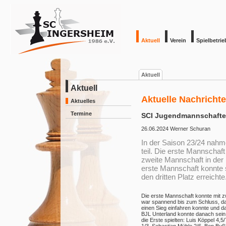
Aktuell
Verein
Spielbetrie
Aktuell
Aktuell
Aktuelle Nachricht
Aktuelles
Termine
SCI Jugendmannschaften
26.06.2024
Werner Schuran
In der Saison 23/24 nah
teil. Die erste Mannschaft
zweite Mannschaft in der 
erste Mannschaft konnte 
den dritten Platz erreichte
Die erste Mannschaft konnte mit 
war spannend bis zum Schluss, da 
einen Sieg einfahren konnte und d
BJL Unterland konnte danach sein 
die Erste spielten: Luis Köppel 4,5