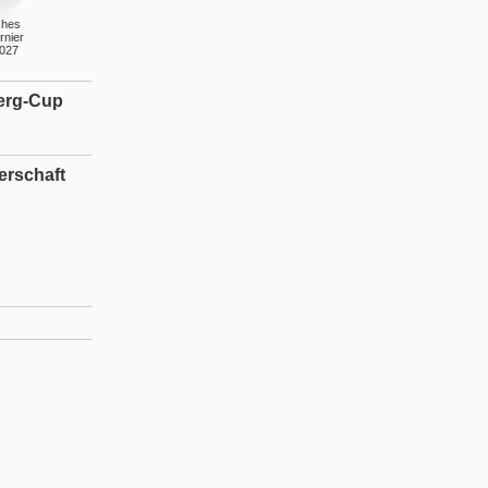
ches
rnier
2027
erg-Cup
erschaft