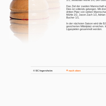
1/3, Sebastian Mühle 2/6, Ben Buß
Das Ziel der zweiten Mannschaft w
Dies ist vollends gelungen. Mit d
dritten Platz von sieben Mannschaft
Mühle 2/2, Jason Zach 1/2, Adrian 
Bucher 1/1.
In der nächsten Saison wird die B
gesicherten Mittelplatz erreichen.
Ligaspielen gesammelt werden.
© SC Ingersheim
nach oben