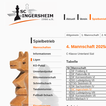
Aktuell
Verein
Spielbetrie
Allgemein
1. Mannschaft
2. 
Spielbetrieb
4. Mannschaft 2025
Mannschaften
Informationen
C-Klasse Unterland Süd
Ligen
Tabelle
KO-Pokal
Nr
Mannschaft
1
SF Freiberg II
Unterlandpokal
2
SF Pattonville III
3
SF Kornwestheim VI
Blitzmeisterschaft
4
SG Ludwigsburg VII
Schnellschach
5
TSG Steinheim III
6
SK Sachsenheim IV
Tandemturnier
7
SC Ingersheim IV
8
SG Ludwigsburg VIII
Fußball-Schach
9
SF Kornwestheim VII
10
SV Marbach V
Einzelturniere