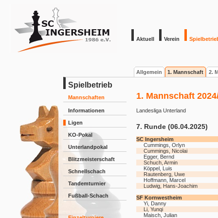
Aktuell
Verein
Spielbetrie
Allgemein
1. Mannschaft
2. 
Spielbetrieb
1. Mannschaft 2024
Mannschaften
Informationen
Landesliga Unterland
Ligen
7. Runde (06.04.2025)
KO-Pokal
SC Ingersheim
Cummings, Orlyn
Unterlandpokal
Cummings, Nicolai
Egger, Bernd
Blitzmeisterschaft
Schuch, Armin
Köppel, Luis
Schnellschach
Rautenberg, Uwe
Hoffmann, Marcel
Tandemturnier
Ludwig, Hans-Joachim
Fußball-Schach
SF Kornwestheim
Yi, Danny
Li, Yunqi
Maisch, Julian
Einzelturniere