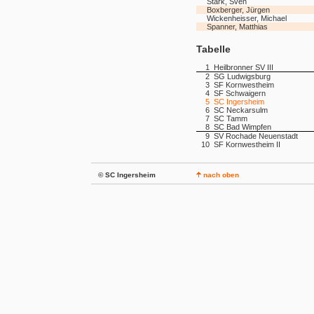
Stark, Sven
Boxberger, Jürgen
Wickenheisser, Michael
Spanner, Matthias
Tabelle
1
Heilbronner SV III
2
SG Ludwigsburg
3
SF Kornwestheim
4
SF Schwaigern
5
SC Ingersheim
6
SC Neckarsulm
7
SC Tamm
8
SC Bad Wimpfen
9
SV Rochade Neuenstadt
10
SF Kornwestheim II
© SC Ingersheim
nach oben