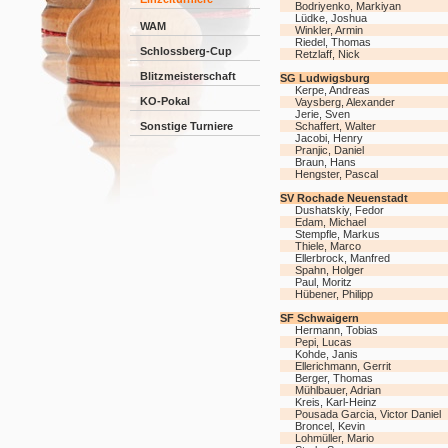
Bodriyenko, Markiyan
Lüdke, Joshua
WAM
Winkler, Armin
Riedel, Thomas
Schlossberg-Cup
Retzlaff, Nick
Blitzmeisterschaft
SG Ludwigsburg
Kerpe, Andreas
KO-Pokal
Vaysberg, Alexander
Jerie, Sven
Sonstige Turniere
Schaffert, Walter
Jacobi, Henry
Pranjic, Daniel
Braun, Hans
Hengster, Pascal
SV Rochade Neuenstadt
Dushatskiy, Fedor
Edam, Michael
Stempfle, Markus
Thiele, Marco
Ellerbrock, Manfred
Spahn, Holger
Paul, Moritz
Hübener, Philipp
SF Schwaigern
Hermann, Tobias
Pepi, Lucas
Kohde, Janis
Ellerichmann, Gerrit
Berger, Thomas
Mühlbauer, Adrian
Kreis, Karl-Heinz
Pousada Garcia, Victor Daniel
Broncel, Kevin
Lohmüller, Mario