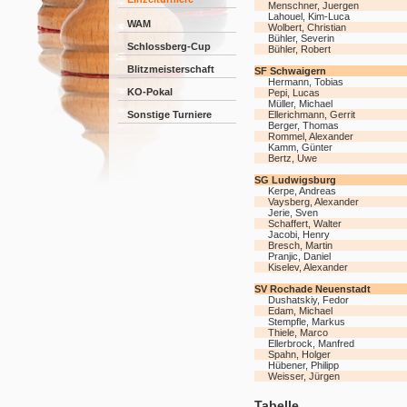
Menschner, Juergen
Lahouel, Kim-Luca
WAM
Wolbert, Christian
Bühler, Severin
Schlossberg-Cup
Bühler, Robert
Blitzmeisterschaft
SF Schwaigern
Hermann, Tobias
KO-Pokal
Pepi, Lucas
Müller, Michael
Sonstige Turniere
Ellerichmann, Gerrit
Berger, Thomas
Rommel, Alexander
Kamm, Günter
Bertz, Uwe
SG Ludwigsburg
Kerpe, Andreas
Vaysberg, Alexander
Jerie, Sven
Schaffert, Walter
Jacobi, Henry
Bresch, Martin
Pranjic, Daniel
Kiselev, Alexander
SV Rochade Neuenstadt
Dushatskiy, Fedor
Edam, Michael
Stempfle, Markus
Thiele, Marco
Ellerbrock, Manfred
Spahn, Holger
Hübener, Philipp
Weisser, Jürgen
Tabelle