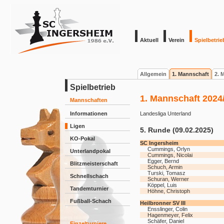
Aktuell
Verein
Spielbetrie
Allgemein
1. Mannschaft
2. 
Spielbetrieb
1. Mannschaft 2024
Mannschaften
Informationen
Landesliga Unterland
Ligen
5. Runde (09.02.2025)
KO-Pokal
SC Ingersheim
Cummings, Orlyn
Unterlandpokal
Cummings, Nicolai
Egger, Bernd
Blitzmeisterschaft
Schuch, Armin
Turski, Tomasz
Schnellschach
Schuran, Werner
Köppel, Luis
Tandemturnier
Höhne, Christoph
Fußball-Schach
Heilbronner SV III
Ensslinger, Colin
Hagenmeyer, Felix
Schäfer, Daniel
Einzelturniere