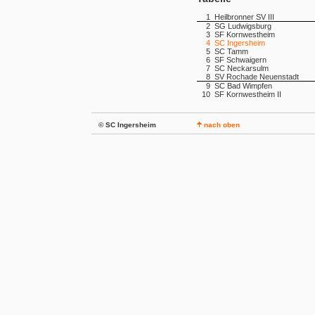
1
Heilbronner SV III
2
SG Ludwigsburg
3
SF Kornwestheim
4
SC Ingersheim
5
SC Tamm
6
SF Schwaigern
7
SC Neckarsulm
8
SV Rochade Neuenstadt
9
SC Bad Wimpfen
10
SF Kornwestheim II
© SC Ingersheim
nach oben