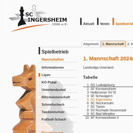
Aktuell
Verein
Spielbetrie
Allgemein
1. Mannschaft
2. 
Spielbetrieb
1. Mannschaft 2024
Mannschaften
Informationen
Landesliga Unterland
Ligen
Tabelle
KO-Pokal
1
SG Ludwigsburg
2
SF Kornwestheim
Unterlandpokal
3
Heilbronner SV III
4
SF Schwaigern
Blitzmeisterschaft
5
SC Ingersheim
6
SC Neckarsulm
Schnellschach
7
SC Tamm
8
SV Rochade Neuenstadt
Tandemturnier
9
SC Bad Wimpfen
10
SF Kornwestheim II
Fußball-Schach
Einzelturniere