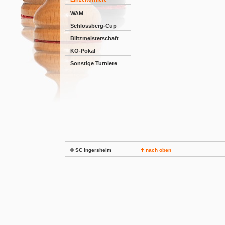
WAM
Schlossberg-Cup
Blitzmeisterschaft
KO-Pokal
Sonstige Turniere
© SC Ingersheim
nach oben