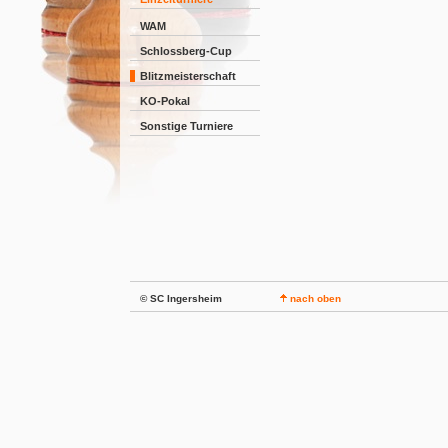
WAM
Schlossberg-Cup
Blitzmeisterschaft
KO-Pokal
Sonstige Turniere
© SC Ingersheim
nach oben