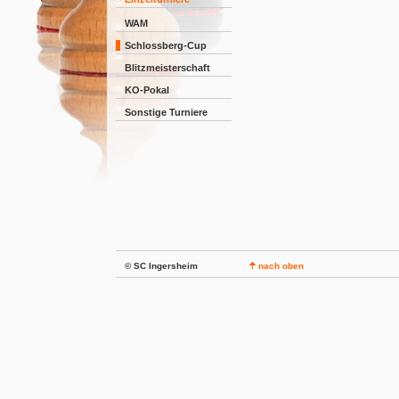
WAM
Schlossberg-Cup
Blitzmeisterschaft
KO-Pokal
Sonstige Turniere
© SC Ingersheim
nach oben