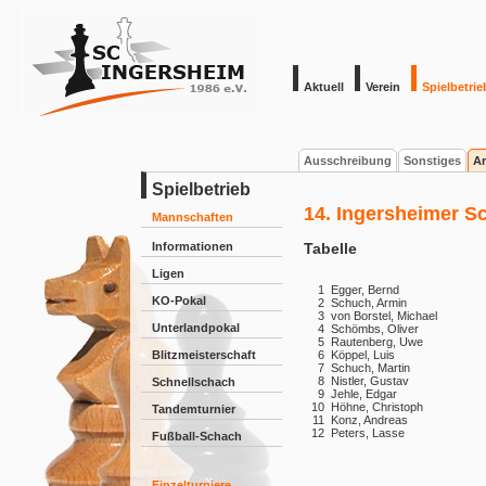
Aktuell
Verein
Spielbetrie
Ausschreibung
Sonstiges
Ar
Spielbetrieb
14. Ingersheimer S
Mannschaften
Informationen
Tabelle
Ligen
1
Egger, Bernd
KO-Pokal
2
Schuch, Armin
3
von Borstel, Michael
Unterlandpokal
4
Schömbs, Oliver
5
Rautenberg, Uwe
Blitzmeisterschaft
6
Köppel, Luis
7
Schuch, Martin
8
Nistler, Gustav
Schnellschach
9
Jehle, Edgar
10
Höhne, Christoph
Tandemturnier
11
Konz, Andreas
12
Peters, Lasse
Fußball-Schach
Einzelturniere