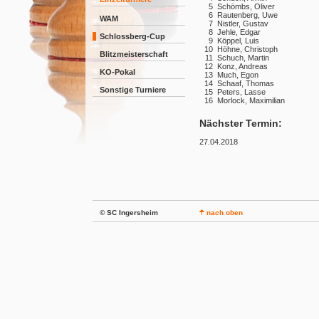
5
Schömbs, Oliver
6
Rautenberg, Uwe
WAM
7
Nistler, Gustav
8
Jehle, Edgar
Schlossberg-Cup
9
Köppel, Luis
10
Höhne, Christoph
Blitzmeisterschaft
11
Schuch, Martin
12
Konz, Andreas
KO-Pokal
13
Much, Egon
14
Schaaf, Thomas
Sonstige Turniere
15
Peters, Lasse
16
Morlock, Maximilian
Nächster Termin:
27.04.2018
© SC Ingersheim
nach oben