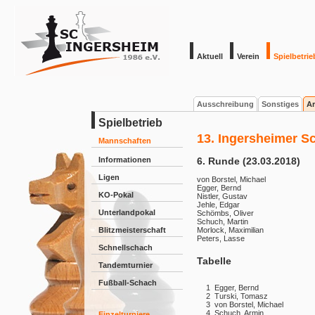
Aktuell
Verein
Spielbetrie
Ausschreibung
Sonstiges
Ar
Spielbetrieb
13. Ingersheimer S
Mannschaften
Informationen
6. Runde (23.03.2018)
Ligen
von Borstel, Michael
Egger, Bernd
KO-Pokal
Nistler, Gustav
Jehle, Edgar
Unterlandpokal
Schömbs, Oliver
Schuch, Martin
Blitzmeisterschaft
Morlock, Maximilian
Peters, Lasse
Schnellschach
Tabelle
Tandemturnier
Fußball-Schach
1
Egger, Bernd
2
Turski, Tomasz
3
von Borstel, Michael
4
Schuch, Armin
Einzelturniere