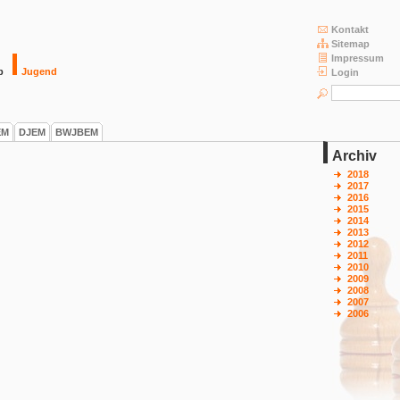
Kontakt
Sitemap
Impressum
b
Jugend
Login
EM
DJEM
BWJBEM
Archiv
2018
2017
2016
2015
2014
2013
2012
2011
2010
2009
2008
2007
2006