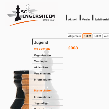
Aktuell
Verein
Spielbetrie
Allgemein
KJEM
BJEM
WJ
Jugend
2008
Wir über uns
Organisation
Terminplan
Aktivitäten
Versammlung
Informationen
Mannschaften
Informationen
Jugendliga