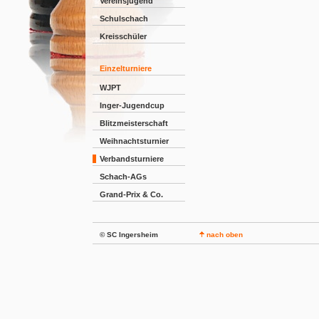
Vereinsjugend
Schulschach
Kreisschüler
Einzelturniere
WJPT
Inger-Jugendcup
Blitzmeisterschaft
Weihnachtsturnier
Verbandsturniere
Schach-AGs
Grand-Prix & Co.
© SC Ingersheim
nach oben