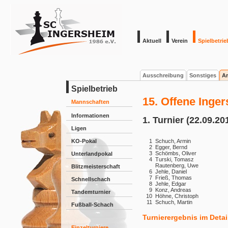
Aktuell
Verein
Spielbetrie
Ausschreibung
Sonstiges
Ar
Spielbetrieb
15. Offene Inge
Mannschaften
Informationen
1. Turnier (22.09.20
Ligen
KO-Pokal
1
Schuch, Armin
2
Egger, Bernd
3
Schömbs, Oliver
Unterlandpokal
4
Turski, Tomasz
Rautenberg, Uwe
Blitzmeisterschaft
6
Jehle, Daniel
7
Frieß, Thomas
Schnellschach
8
Jehle, Edgar
9
Konz, Andreas
Tandemturnier
10
Höhne, Christoph
11
Schuch, Martin
Fußball-Schach
Turnierergebnis im Detai
Einzelturniere