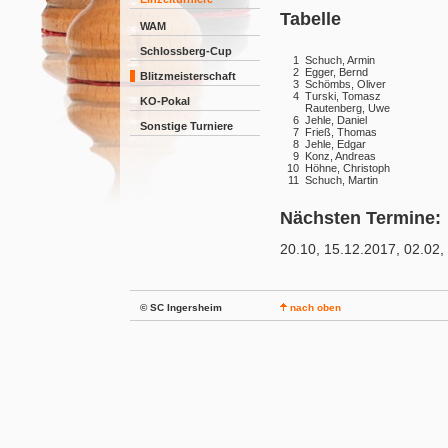
Tabelle
WAM
Schlossberg-Cup
1
Schuch, Armin
2
Egger, Bernd
Blitzmeisterschaft
3
Schömbs, Oliver
4
Turski, Tomasz
KO-Pokal
Rautenberg, Uwe
6
Jehle, Daniel
Sonstige Turniere
7
Frieß, Thomas
8
Jehle, Edgar
9
Konz, Andreas
10
Höhne, Christoph
11
Schuch, Martin
Nächsten Termine:
20.10, 15.12.2017, 02.02,
© SC Ingersheim
nach oben