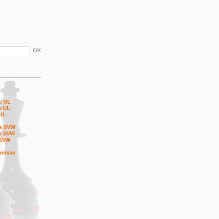
le UL
le UL
 UL
le SVW
le SVW
 SVW
bnisse