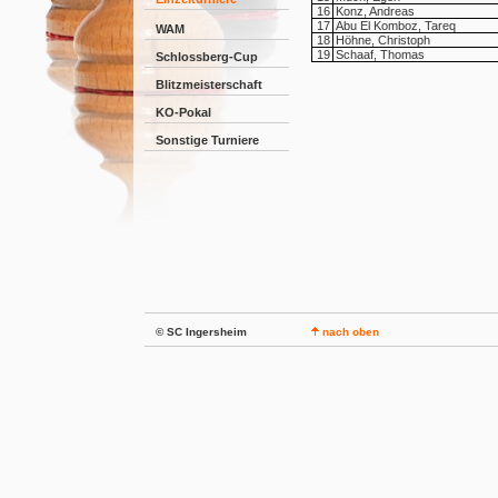
16
Konz, Andreas
17
Abu El Komboz, Tareq
WAM
18
Höhne, Christoph
19
Schaaf, Thomas
Schlossberg-Cup
Blitzmeisterschaft
KO-Pokal
Sonstige Turniere
© SC Ingersheim
nach oben