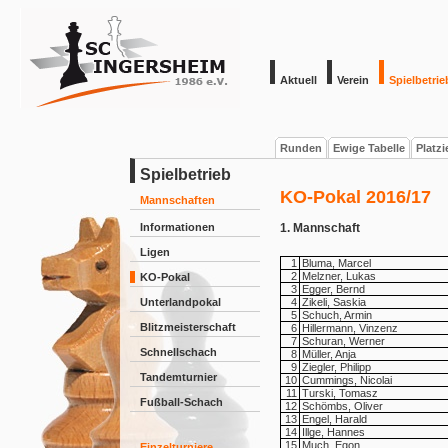
Aktuell
Verein
Spielbetrie
Runden
Ewige Tabelle
Platz
Spielbetrieb
KO-Pokal 2016/17
Mannschaften
Informationen
1. Mannschaft
Ligen
1
Bluma, Marcel
2
Melzner, Lukas
KO-Pokal
3
Egger, Bernd
Unterlandpokal
4
Zikeli, Saskia
5
Schuch, Armin
Blitzmeisterschaft
6
Hillermann, Vinzenz
7
Schuran, Werner
Schnellschach
8
Müller, Anja
9
Ziegler, Philipp
Tandemturnier
10
Cummings, Nicolai
11
Turski, Tomasz
Fußball-Schach
12
Schömbs, Oliver
13
Engel, Harald
14
Illge, Hannes
15
Much, Egon
Einzelturniere