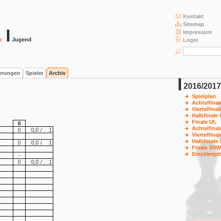
Kontakt
Sitemap
Impressum
b
Jugend
Login
ierungen
Spieler
Archiv
2016/2017
Spielplan
Achtelfina
Viertelfina
Halbfinale
Finale UL
8
Achtelfina
0
0,0
/
1
Viertelfina
Halbfinale
0
0,0
/
1
Finale SVW
Einzelerge
-
0
0,0
/
1