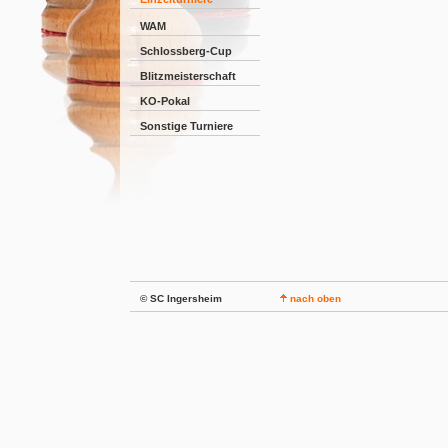
WAM
Schlossberg-Cup
Blitzmeisterschaft
KO-Pokal
Sonstige Turniere
© SC Ingersheim
nach oben