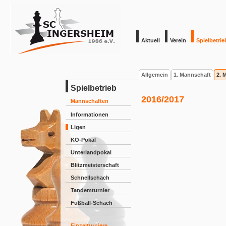
Aktuell
Verein
Spielbetrie
Allgemein
1. Mannschaft
2. 
Spielbetrieb
2016/2017
Mannschaften
Informationen
Ligen
KO-Pokal
Unterlandpokal
Blitzmeisterschaft
Schnellschach
Tandemturnier
Fußball-Schach
Einzelturniere