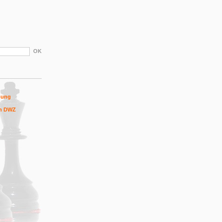
bung
h DWZ