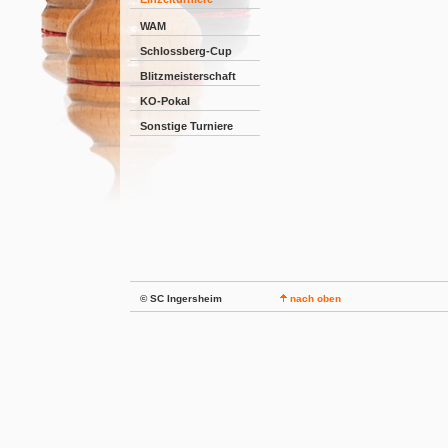
WAM
Schlossberg-Cup
Blitzmeisterschaft
KO-Pokal
Sonstige Turniere
© SC Ingersheim
nach oben