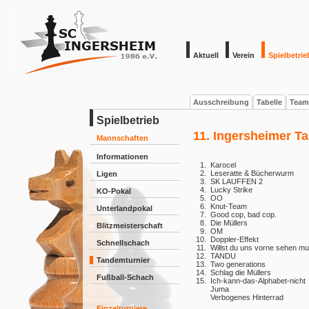
Aktuell
Verein
Spielbetrie
Ausschreibung
Tabelle
Team
Spielbetrieb
11. Ingersheimer T
Mannschaften
Informationen
1.
Karocel
2.
Leseratte & Bücherwurm
Ligen
3.
SK LAUFFEN 2
4.
Lucky Strike
KO-Pokal
5.
OO
6.
Knut-Team
Unterlandpokal
7.
Good cop, bad cop.
8.
Die Müllers
Blitzmeisterschaft
9.
OM
10.
Doppler-Effekt
Schnellschach
11.
Willst du uns vorne sehen mu
12.
TANDU
Tandemturnier
13.
Two generations
14.
Schlag die Müllers
Fußball-Schach
15.
Ich-kann-das-Alphabet-nicht
Juma
Verbogenes Hinterrad
Einzelturniere