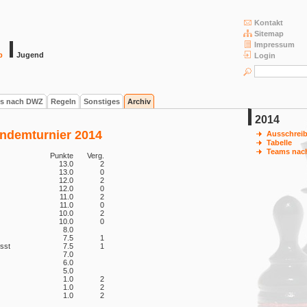
Kontakt
Sitemap
Impressum
b
Jugend
Login
s nach DWZ
Regeln
Sonstiges
Archiv
2014
andemturnier 2014
Ausschrei
Tabelle
Teams nac
Punkte
Verg.
13.0
2
13.0
0
12.0
2
12.0
0
11.0
2
11.0
0
10.0
2
10.0
0
8.0
7.5
1
sst
7.5
1
7.0
6.0
5.0
1.0
2
1.0
2
1.0
2