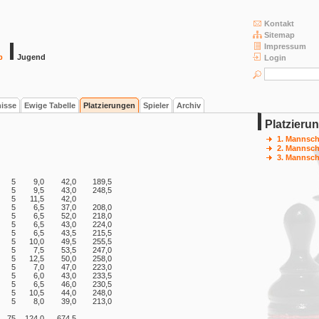
Kontakt
Sitemap
Impressum
b
Jugend
Login
nisse
Ewige Tabelle
Platzierungen
Spieler
Archiv
Platzieru
1. Mannsch
2. Mannsch
3. Mannsch
5
9,0
42,0
189,5
5
9,5
43,0
248,5
5
11,5
42,0
5
6,5
37,0
208,0
5
6,5
52,0
218,0
5
6,5
43,0
224,0
5
6,5
43,5
215,5
5
10,0
49,5
255,5
5
7,5
53,5
247,0
5
12,5
50,0
258,0
5
7,0
47,0
223,0
5
6,0
43,0
233,5
5
6,5
46,0
230,5
5
10,5
44,0
248,0
5
8,0
39,0
213,0
75
124,0
674,5