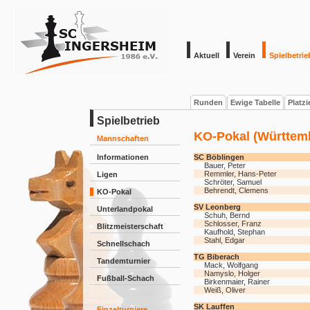
Aktuell
Verein
Spielbetrie
Runden
Ewige Tabelle
Platz
Spielbetrieb
KO-Pokal (Württemb
Mannschaften
Informationen
SC Böblingen
Bauer, Peter
Remmler, Hans-Peter
Ligen
Schröter, Samuel
Behrendt, Clemens
KO-Pokal
SV Leonberg
Unterlandpokal
Schuh, Bernd
Schlosser, Franz
Blitzmeisterschaft
Kaufhold, Stephan
Stahl, Edgar
Schnellschach
TG Biberach
Tandemturnier
Mack, Wolfgang
Namyslo, Holger
Fußball-Schach
Birkenmaier, Rainer
Weiß, Oliver
SK Lauffen
Einzelturniere