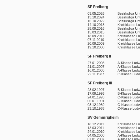
SF Freiberg
03.05.2026
Bezirksliga Un
13.10.2024
Bezirksliga Un
16.10.2022
Bezirksliga Un
14.10.2018
Kreisklasse L
25.09.2016
Bezirksliga Un
15.03.2015
Bezirksliga Un
18.09.2011
Kreisklasse L
07.11.2010
Kreisklasse L
20.09.2009
Kreisklasse L
19.10.2008
Kreisklasse L
SF Freiberg II
27.01.2008
A-Klasse Ludw
21.01.2007
A-Klasse Ludw
16.01.2005
A-Klasse Ludw
22.11.1987
C-Klasse Ludw
SF Freiberg III
23.02.1997
B-Klasse Ludw
17.09.1995
B-Klasse Ludw
24.01.1993
C-Klasse Ludw
06.01.1991
C-Klasse Ludw
03.12.1989
C-Klasse Ludw
23.10.1988
C-Klasse Ludw
SV Gemmrigheim
18.12.2011
Kreisklasse L
13.03.2011
Kreisklasse L
24.01.2010
Kreisklasse L
04.05.2008
A-Klasse Ludw
07.01.2007
A-Klasse Ludw