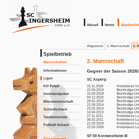
Aktuell
Verein
Spielbetrie
Allgemein
1. Mannschaft
2. 
Spielbetrieb
2. Mannschaft
Mannschaften
Informationen
Gegner der Saison 2026
Ligen
SC Asperg
KO-Pokal
15.11.2026
Kreisklasse U
22.09.2019
Bezirksliga Un
15.04.2018
Bezirksliga Un
Unterlandpokal
04.12.2016
Bezirksliga Un
28.02.2016
Bezirksliga Un
Blitzmeisterschaft
21.09.2014
Bezirksliga Un
23.02.2014
Bezirksliga Un
Schnellschach
14.04.2013
Bezirksliga Un
27.11.2011
Kreisklasse L
Tandemturnier
06.02.2011
Kreisklasse L
21.03.2010
Kreisklasse L
Fußball-Schach
22.03.2009
Kreisklasse L
SF 59 Kornwestheim III
Einzelturniere