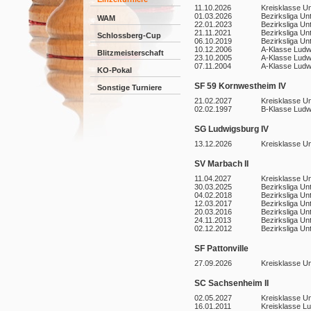
11.10.2026
Kreisklasse U
01.03.2026
Bezirksliga Un
WAM
22.01.2023
Bezirksliga Un
21.11.2021
Bezirksliga Un
Schlossberg-Cup
06.10.2019
Bezirksliga Un
10.12.2006
A-Klasse Ludw
Blitzmeisterschaft
23.10.2005
A-Klasse Ludw
07.11.2004
A-Klasse Ludw
KO-Pokal
SF 59 Kornwestheim IV
Sonstige Turniere
21.02.2027
Kreisklasse U
02.02.1997
B-Klasse Ludw
SG Ludwigsburg IV
13.12.2026
Kreisklasse U
SV Marbach II
11.04.2027
Kreisklasse U
30.03.2025
Bezirksliga Un
04.02.2018
Bezirksliga Un
12.03.2017
Bezirksliga Un
20.03.2016
Bezirksliga Un
24.11.2013
Bezirksliga Un
02.12.2012
Bezirksliga Un
SF Pattonville
27.09.2026
Kreisklasse U
SC Sachsenheim II
02.05.2027
Kreisklasse U
16.01.2011
Kreisklasse L