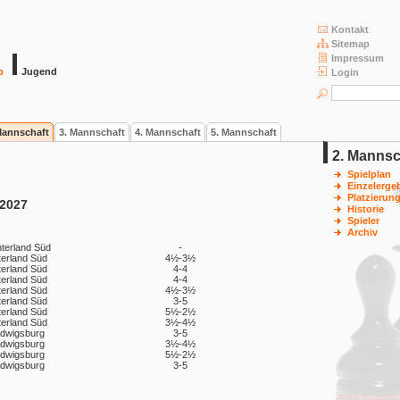
Kontakt
Sitemap
Impressum
b
Jugend
Login
Mannschaft
3. Mannschaft
4. Mannschaft
5. Mannschaft
2. Mannsc
Spielplan
Einzelerge
Platzierun
/2027
Historie
Spieler
Archiv
nterland Süd
-
terland Süd
4½-3½
terland Süd
4-4
terland Süd
4-4
terland Süd
4½-3½
terland Süd
3-5
terland Süd
5½-2½
terland Süd
3½-4½
udwigsburg
3-5
udwigsburg
3½-4½
udwigsburg
5½-2½
udwigsburg
3-5