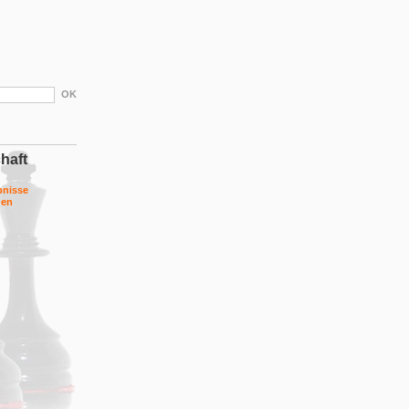
haft
bnisse
gen