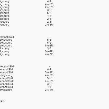
igsburg
4-4
igsburg
4½-3½
igsburg
2½-5½
igsburg
3-5
igsburg
6-2
igsburg
4-4
igsburg
2-6
igsburg
2-6
igsburg
2½-5½
nterland Süd
-
udwigsburg
5-3
udwigsburg
6-2
udwigsburg
6½-1½
igsburg
3-5
igsburg
0½-7½
igsburg
4½-3½
nterland Süd
-
terland Süd
6-2
terland Süd
5½-2½
udwigsburg
4½-3½
terland Süd
5-3
terland Süd
4½-3½
terland Süd
3-5
terland Süd
4-4
udwigsburg
2½-5½
ten