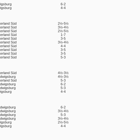
igsburg
6-2
igsburg
4-4
terland Süd
2½-5½
terland Süd
3½-4½
terland Süd
2½-5½
terland Süd
1-7
terland Süd
3-5
terland Süd
3½-4½
terland Süd
4-4
terland Süd
3-5
terland Süd
3-5
terland Süd
5-3
terland Süd
4½-3½
udwigsburg
4½-3½
terland Süd
5-3
udwigsburg
6-2
udwigsburg
5-3
igsburg
4-4
udwigsburg
6-2
udwigsburg
3½-4½
udwigsburg
5-3
udwigsburg
3½-4½
igsburg
2½-5½
igsburg
4-4