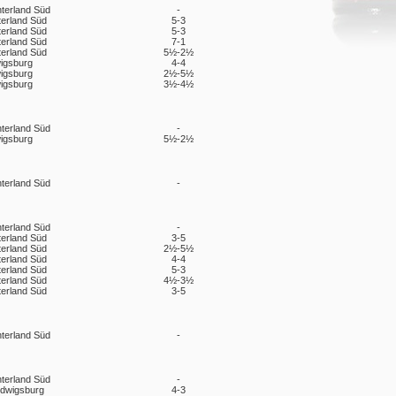
nterland Süd
-
terland Süd
5-3
terland Süd
5-3
terland Süd
7-1
terland Süd
5½-2½
igsburg
4-4
igsburg
2½-5½
igsburg
3½-4½
nterland Süd
-
igsburg
5½-2½
nterland Süd
-
nterland Süd
-
terland Süd
3-5
terland Süd
2½-5½
terland Süd
4-4
terland Süd
5-3
terland Süd
4½-3½
terland Süd
3-5
nterland Süd
-
nterland Süd
-
udwigsburg
4-3