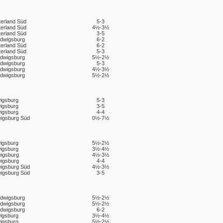
terland Süd
5-3
terland Süd
4½-3½
terland Süd
3-5
udwigsburg
6-2
terland Süd
6-2
terland Süd
5-3
udwigsburg
5½-2½
udwigsburg
5-3
udwigsburg
4½-3½
udwigsburg
5½-2½
igsburg
5-3
igsburg
3-5
igsburg
4-4
igsburg Süd
0½-7½
igsburg
5½-2½
igsburg
3½-4½
igsburg
4½-3½
igsburg
4-4
igsburg Süd
4½-3½
igsburg Süd
3-5
udwigsburg
5½-2½
udwigsburg
5½-2½
udwigsburg
6-2
igsburg
3½-4½
igsburg
5½-2½