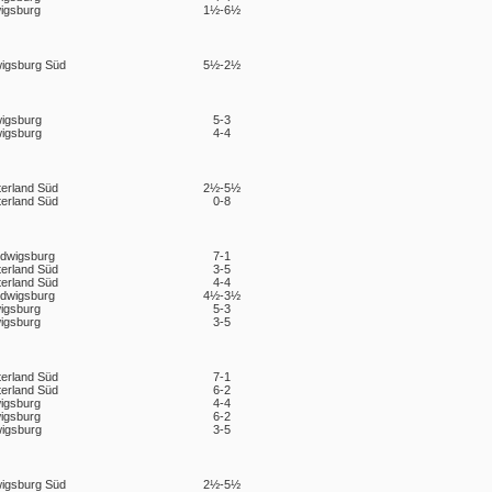
igsburg
1½-6½
igsburg Süd
5½-2½
igsburg
5-3
igsburg
4-4
terland Süd
2½-5½
terland Süd
0-8
udwigsburg
7-1
terland Süd
3-5
terland Süd
4-4
udwigsburg
4½-3½
igsburg
5-3
igsburg
3-5
terland Süd
7-1
terland Süd
6-2
igsburg
4-4
igsburg
6-2
igsburg
3-5
igsburg Süd
2½-5½