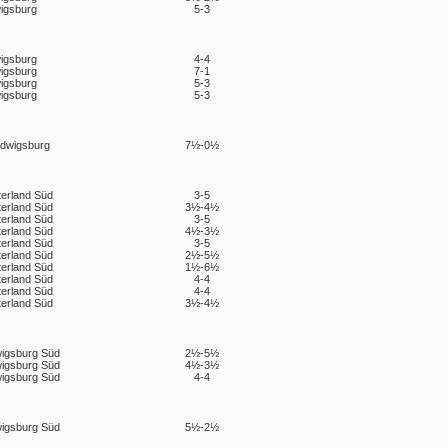
igsburg
5-3
igsburg
4-4
igsburg
7-1
igsburg
5-3
igsburg
5-3
udwigsburg
7½-0½
terland Süd
3-5
terland Süd
3½-4½
terland Süd
3-5
terland Süd
4½-3½
terland Süd
3-5
terland Süd
2½-5½
terland Süd
1½-6½
terland Süd
4-4
terland Süd
4-4
terland Süd
3½-4½
igsburg Süd
2½-5½
igsburg Süd
4½-3½
igsburg Süd
4-4
igsburg Süd
5½-2½