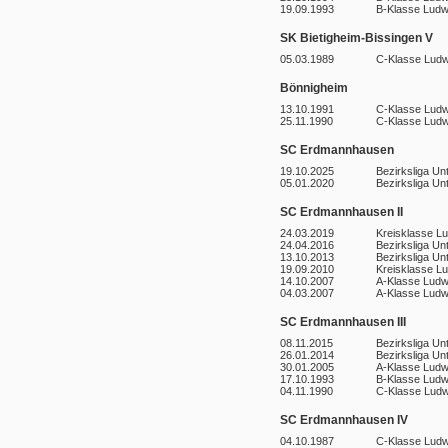
19.09.1993
B-Klasse Ludw
SK Bietigheim-Bissingen V
05.03.1989
C-Klasse Ludw
Bönnigheim
13.10.1991
C-Klasse Ludw
25.11.1990
C-Klasse Ludw
SC Erdmannhausen
19.10.2025
Bezirksliga Un
05.01.2020
Bezirksliga Un
SC Erdmannhausen II
24.03.2019
Kreisklasse L
24.04.2016
Bezirksliga Un
13.10.2013
Bezirksliga Un
19.09.2010
Kreisklasse L
14.10.2007
A-Klasse Ludw
04.03.2007
A-Klasse Ludw
SC Erdmannhausen III
08.11.2015
Bezirksliga Un
26.01.2014
Bezirksliga Un
30.01.2005
A-Klasse Ludw
17.10.1993
B-Klasse Ludw
04.11.1990
C-Klasse Ludw
SC Erdmannhausen IV
04.10.1987
C-Klasse Ludw