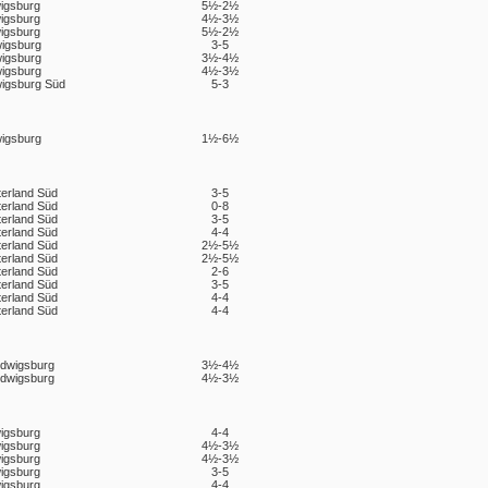
igsburg
5½-2½
igsburg
4½-3½
igsburg
5½-2½
igsburg
3-5
igsburg
3½-4½
igsburg
4½-3½
igsburg Süd
5-3
igsburg
1½-6½
terland Süd
3-5
terland Süd
0-8
terland Süd
3-5
terland Süd
4-4
terland Süd
2½-5½
terland Süd
2½-5½
terland Süd
2-6
terland Süd
3-5
terland Süd
4-4
terland Süd
4-4
udwigsburg
3½-4½
udwigsburg
4½-3½
igsburg
4-4
igsburg
4½-3½
igsburg
4½-3½
igsburg
3-5
igsburg
4-4