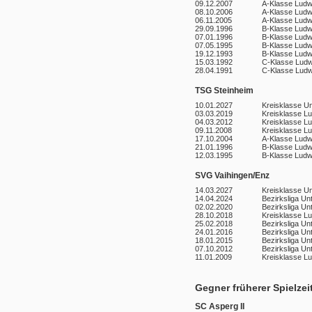
09.12.2007
A-Klasse Ludw
08.10.2006
A-Klasse Ludw
06.11.2005
A-Klasse Ludw
29.09.1996
B-Klasse Ludw
07.01.1996
B-Klasse Ludw
07.05.1995
B-Klasse Ludw
19.12.1993
B-Klasse Ludw
15.03.1992
C-Klasse Ludw
28.04.1991
C-Klasse Ludw
TSG Steinheim
10.01.2027
Kreisklasse U
03.03.2019
Kreisklasse L
04.03.2012
Kreisklasse L
09.11.2008
Kreisklasse L
17.10.2004
A-Klasse Ludw
21.01.1996
B-Klasse Ludw
12.03.1995
B-Klasse Ludw
SVG Vaihingen/Enz
14.03.2027
Kreisklasse U
14.04.2024
Bezirksliga Un
02.02.2020
Bezirksliga Un
28.10.2018
Kreisklasse L
25.02.2018
Bezirksliga Un
24.01.2016
Bezirksliga Un
18.01.2015
Bezirksliga Un
07.10.2012
Bezirksliga Un
11.01.2009
Kreisklasse L
Gegner früherer Spielzei
SC Asperg II