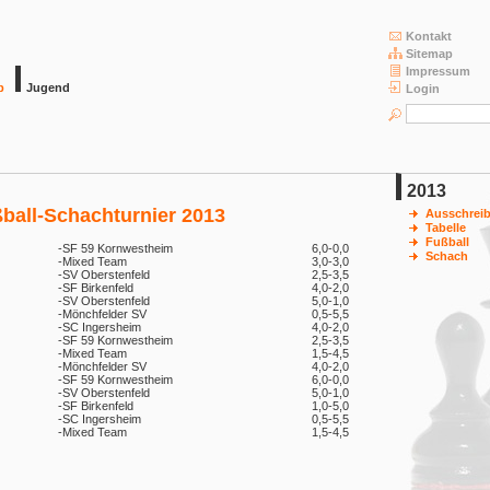
Kontakt
Sitemap
Impressum
b
Jugend
Login
2013
ßball-Schachturnier 2013
Ausschrei
Tabelle
Fußball
-
SF 59 Kornwestheim
6,0-0,0
Schach
-
Mixed Team
3,0-3,0
-
SV Oberstenfeld
2,5-3,5
-
SF Birkenfeld
4,0-2,0
-
SV Oberstenfeld
5,0-1,0
-
Mönchfelder SV
0,5-5,5
-
SC Ingersheim
4,0-2,0
-
SF 59 Kornwestheim
2,5-3,5
-
Mixed Team
1,5-4,5
-
Mönchfelder SV
4,0-2,0
-
SF 59 Kornwestheim
6,0-0,0
-
SV Oberstenfeld
5,0-1,0
-
SF Birkenfeld
1,0-5,0
-
SC Ingersheim
0,5-5,5
-
Mixed Team
1,5-4,5