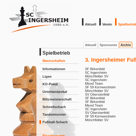
Aktuell
Verein
Spielbetrie
Aktuell
Sponsoren
Archiv
Spielbetrieb
3. Ingersheimer Fu
Mannschaften
Informationen
SF Birkenfeld
SC Ingersheim
Mönchfelder SV
Ligen
SC Ingersheim
Mixed Team
KO-Pokal
SF 59 Kornwestheim
Mönchfelder SV
Unterlandpokal
SV Oberstenfeld
SF Birkenfeld
Blitzmeisterschaft
SF Birkenfeld
Mixed Team
Schnellschach
SC Ingersheim
SV Oberstenfeld
Tandemturnier
SF 59 Kornwestheim
Mönchfelder SV
Fußball-Schach
Einzelturniere