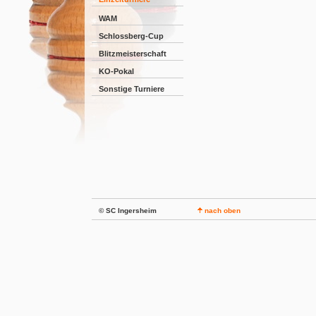
WAM
Schlossberg-Cup
Blitzmeisterschaft
KO-Pokal
Sonstige Turniere
© SC Ingersheim
nach oben